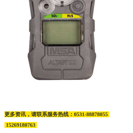
更多资讯，请联系服务
热线：0531-88878055
15269180763