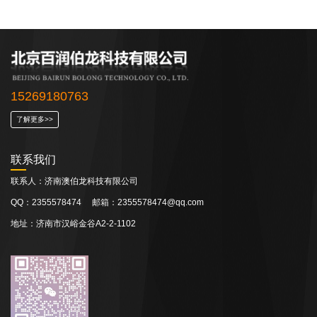
15269180763
了解更多>>
联系我们
联系人：济南澳伯龙科技有限公司
QQ：2355578474 邮箱：2355578474@qq.com
地址：济南市汉峪金谷A2-2-1102