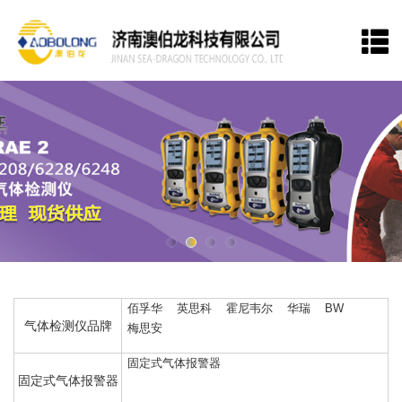
网站首页
关于我们
产品展示
新闻资讯
品牌中心
走进澳伯龙
联系我们
佰孚华
英思科
霍尼韦尔
华瑞
BW
气体检测仪品牌
梅思安
固定式气体报警器
固定式气体报警器