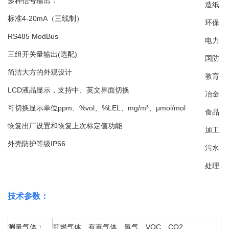
多种信号输出：
造纸
标准4-20mA（三线制）
环保
RS485 ModBus
电力
三组开关量输出(选配)
国防
简洁大方的外观设计
教育
LCD液晶显示，支持中、英文界面切换
冶金
可切换显示单位ppm、%vol、%LEL、mg/m³、μmol/mol
食品
恢复出厂设置和恢复上次标定值功能
加工
外壳防护等级IP66
污水
处理
技术参数
：
测量气体：
可燃气
体、有毒气体、氧气、VOC、CO2