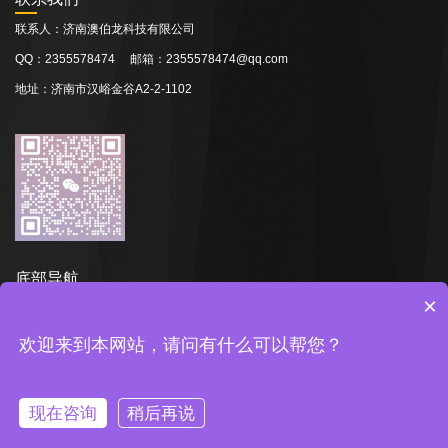
联系人：济南澳伯龙科技有限公司
QQ：2355578474 邮箱：2355578474@qq.com
地址：济南市汉峪金谷A2-2-1102
底部导航
×
网站首页
关于我们
产品展示
新闻资讯
品牌中心
走进百润
欢迎来到本网站，请问有什么可以帮您？
联系我们
Copyright © 2026 济南澳伯龙科技有限公司
鲁ICP备2023007107号-1
现在咨询
稍后再说
消息
电话
二维码
分享