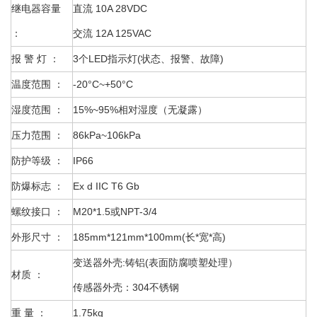
继电器容量
直流 10A 28VDC
：
交流 12A 125VAC
报 警 灯 ：
3个LE
D指示灯(状态、报警、故障)
温度范围 ：
-20°C~+50°C
湿度范围 ：
15%~95%相对湿度（无凝露）
压力范围 ：
86kPa~106kPa
防护等级 ：
IP66
防爆标志 ：
Ex d IIC T6 Gb
螺纹接口 ：
M20*1.5或NPT-3/4
外形尺寸 ：
185mm*121mm*100mm(长*宽*高)
变送器外壳:铸铝(表面防腐喷塑处理）
材质 ：
传感器外壳：304不锈钢
重 量 ：
1.75kg